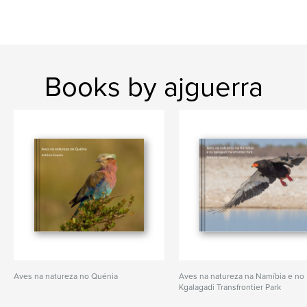
Books by ajguerra
Aves na natureza no Quénia
Aves na natureza na Namíbia e no
Kgalagadi Transfrontier Park