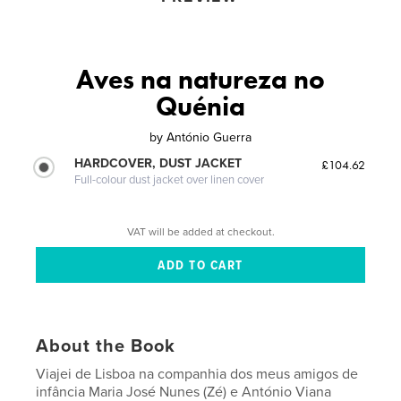
Aves na natureza no
Quénia
by
António Guerra
HARDCOVER, DUST JACKET
£104.62
Full-colour dust jacket over linen cover
VAT will be added at checkout.
About the Book
Viajei de Lisboa na companhia dos meus amigos de
infância Maria José Nunes (Zé) e António Viana