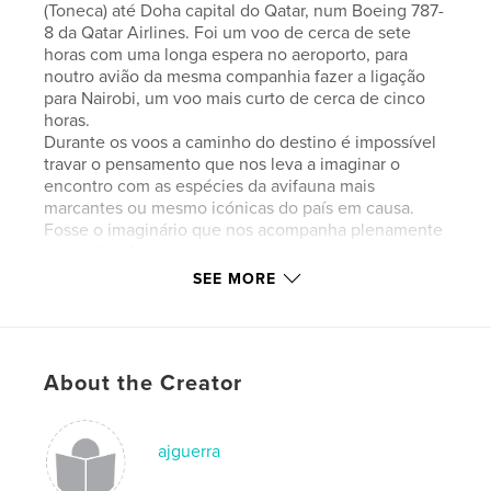
(Toneca) até Doha capital do Qatar, num Boeing 787-
8 da Qatar Airlines. Foi um voo de cerca de sete
horas com uma longa espera no aeroporto, para
noutro avião da mesma companhia fazer a ligação
para Nairobi, um voo mais curto de cerca de cinco
horas.
Durante os voos a caminho do destino é impossível
travar o pensamento que nos leva a imaginar o
encontro com as espécies da avifauna mais
marcantes ou mesmo icónicas do país em causa.
Fosse o imaginário que nos acompanha plenamente
concretizado e as viagens seriam sempre um
sucesso total. Sabemos no entanto, pela
SEE MORE
experiência anteriormente acumulada, que não é
assim, mas tal certeza nunca nos impede de
reincidirmos no mesmo pensamento optimista com
que iniciamos sempre uma nova viagem.
About the Creator
Features & Details
ajguerra
Primary Category:
Nature / Wildlife