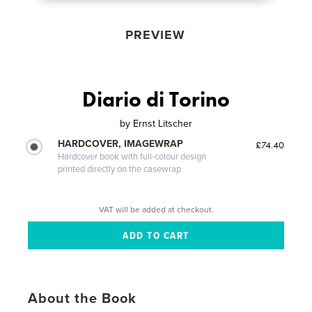
PREVIEW
Diario di Torino
by
Ernst Litscher
HARDCOVER, IMAGEWRAP
£74.40
Hardcover book with full-colour design
printed directly on the casewrap
VAT will be added at checkout.
About the Book