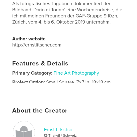
Als fotografisches Tagebuch dokumentiert der
Bildband 'Dario di Torino' eine Wochenendreise, die
ich mit meinen Freunden der GAF-Gruppe 9.10zh,
Zürich, vom 4. bis 6. Oktober 2019 unternahm.
Author website
http://ernstlitscher.com
Features & Details
Primary Category:
Fine Art Photography
Project Option:
Small Square, 7×7 in, 18×18 cm
# of Pages:
136
Publish Date:
Jan 12, 2020
Language
German
About the Creator
Keywords
,
,
Tagebuch
GAF 9.10zh
Turin
Ernst Litscher
Thalwil / Schweiz