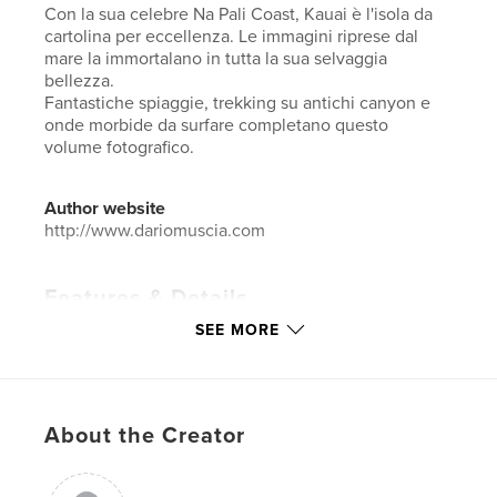
Con la sua celebre Na Pali Coast, Kauai è l'isola da
cartolina per eccellenza. Le immagini riprese dal
mare la immortalano in tutta la sua selvaggia
bellezza.
Fantastiche spiaggie, trekking su antichi canyon e
onde morbide da surfare completano questo
volume fotografico.
Author website
http://www.dariomuscia.com
Features & Details
SEE MORE
Primary Category:
Travel
Additional Categories
Nature / Wildlife
,
Action /
Adventure
Project Option:
Small Square, 7×7 in, 18×18 cm
About the Creator
# of Pages:
68
Publish Date:
Dec 17, 2019