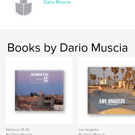
Dario Muscia
Language
Italian
Keywords
,
,
,
natura
hawaii
kauai
viaggio
Books by Dario Muscia
Marocco 18-20
Los Angeles
By Dario Muscia
By Dario Muscia