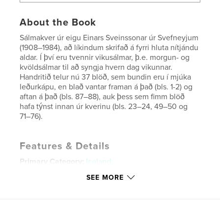
About the Book
Sálmakver úr eigu Einars Sveinssonar úr Svefneyjum
(1908–1984), að líkindum skrifað á fyrri hluta nítjándu
aldar. Í því eru tvennir vikusálmar, þ.e. morgun- og
kvöldsálmar til að syngja hvern dag vikunnar.
Handritið telur nú 37 blöð, sem bundin eru í mjúka
leðurkápu, en blað vantar framan á það (bls. 1-2) og
aftan á það (bls. 87–88), auk þess sem fimm blöð
hafa týnst innan úr kverinu (bls. 23–24, 49–50 og
71–76).
Features & Details
Primary Category:
Iceland
Project Option:
Small Square, 7×7 in, 18×18 cm
SEE MORE
# of Pages:
78
Publish Date:
May 17, 2019
Language
Icelandic