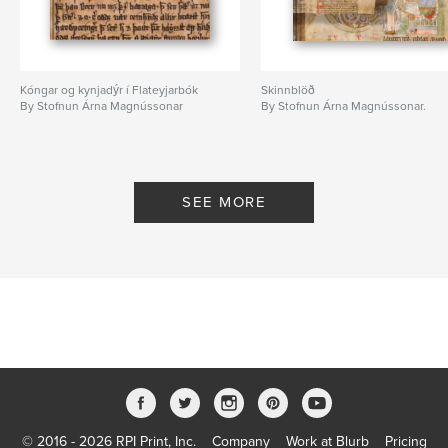
Kóngar og kynjadýr í Flateyjarbók
Skinnblöð
By Stofnun Árna Magnússonar
By Stofnun Árna Magnússonar.
SEE MORE
© 2016 - 2026 RPI Print, Inc.
Company
Work at Blurb
Pricing