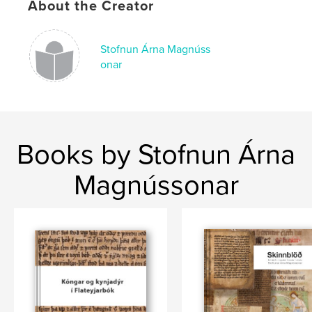
About the Creator
Keywords
,
,
Árnastofnun
Stofnun Árna Magnússonar
Stofnun Árna Magnúss
SÁM 173
onar
Books by Stofnun Árna
Magnússonar