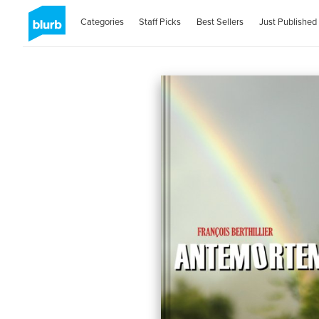
Categories
Staff Picks
Best Sellers
Just Published