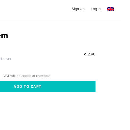
Sign Up
Log In
em
£12.90
ed cover
VAT will be added at checkout.