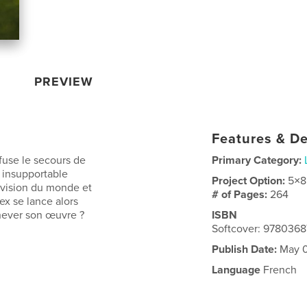
PREVIEW
Features & De
efuse le secours de
Primary Category:
 insupportable
Project Option:
5×8
 vision du monde et
# of Pages:
264
lex se lance alors
chever son œuvre ?
ISBN
Softcover: 978036
Publish Date:
May 0
Language
French