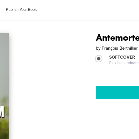
Publish Your Book
Antemort
by
François Berthillier
SOFTCOVER
Flexible laminat