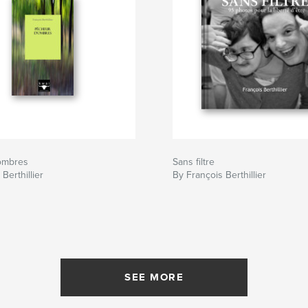
ombres
Sans filtre
Berthillier
By François Berthillier
SEE MORE