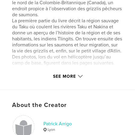
le nord de la Colombie-Britannique (Canada), un
endroit propice à l’observation des grizzlis pêcheurs
de saumons.
La première partie du livre décrit la région sauvage
du Taku où coulent les rivières Taku et Nakina et
donne un aperçu de l’histoire de la région et de ses
habitants, les indiens Tlingits. On trouve ensuite des
informations sur les saumons et leur migration, sur
la vie des grizzlis et, enfin, sur le petit village d'Atlin.
Des photos, lors du vol en hélicoptère jusqu’au
camp de base, figurent dans les pages suivantes.
L‘environnement du camp localisé au bord de la
rivière Taku est ensuite présenté ainsi que des
SEE MORE
photos de papillons, d’invertébrés, d’écureuils,
d’orignaux et d’oiseaux vivant le long de cette
rivière.
Les chapitres suivants sont dédiés aux leçons de
About the Creator
pêche données par les mères grizzlis à leurs
oursons et aux énormes grizzlis mâles arborant des
fourrures multicolores que l’on peut voir au bord de
la rivière. La dernière partie du livre concerne les
Patrick Arrigo
paysages observés lors du retour vers Atlin.
Lyon