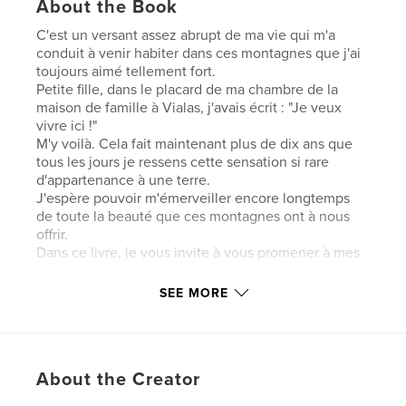
About the Book
C'est un versant assez abrupt de ma vie qui m'a
conduit à venir habiter dans ces montagnes que j'ai
toujours aimé tellement fort.
Petite fille, dans le placard de ma chambre de la
maison de famille à Vialas, j'avais écrit : "Je veux
vivre ici !"
M'y voilà. Cela fait maintenant plus de dix ans que
tous les jours je ressens cette sensation si rare
d'appartenance à une terre.
J'espère pouvoir m'émerveiller encore longtemps
de toute la beauté que ces montagnes ont à nous
offrir.
Dans ce livre, je vous invite à vous promener à mes
côtés, dans ce petit joyau du sud de la Lozère que
j'aime tant.
SEE MORE
Author website
http://www.emiliereydon.com
About the Creator