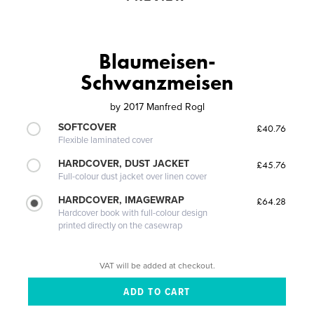
Blaumeisen-
Schwanzmeisen
by
2017 Manfred Rogl
SOFTCOVER
£40.76
Flexible laminated cover
HARDCOVER, DUST JACKET
£45.76
Full-colour dust jacket over linen cover
HARDCOVER, IMAGEWRAP
£64.28
Hardcover book with full-colour design
printed directly on the casewrap
VAT will be added at checkout.