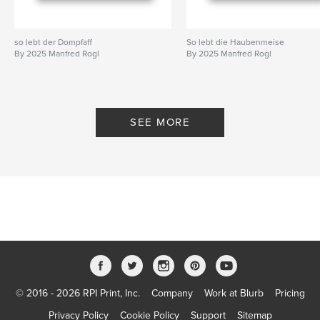
so lebt der Dompfaff
So lebt die Haubenmeise
By 2025 Manfred Rogl
By 2025 Manfred Rogl
SEE MORE
© 2016 - 2026 RPI Print, Inc.
Company
Work at Blurb
Pricing
Privacy Policy
Cookie Policy
Support
Sitemap