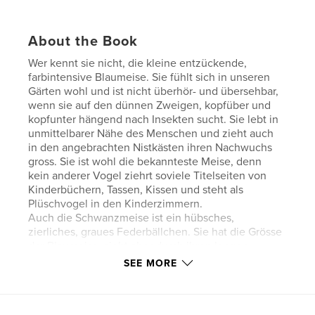
About the Book
Wer kennt sie nicht, die kleine entzückende,
farbintensive Blaumeise. Sie fühlt sich in unseren
Gärten wohl und ist nicht überhör- und übersehbar,
wenn sie auf den dünnen Zweigen, kopfüber und
kopfunter hängend nach Insekten sucht. Sie lebt in
unmittelbarer Nähe des Menschen und zieht auch
in den angebrachten Nistkästen ihren Nachwuchs
gross. Sie ist wohl die bekannteste Meise, denn
kein anderer Vogel ziehrt soviele Titelseiten von
Kinderbüchern, Tassen, Kissen und steht als
Plüschvogel in den Kinderzimmern.
Auch die Schwanzmeise ist ein hübsches,
zierliches, graues Federbällchen. Sie hat die Grösse
der Blaumeise, sieht aber durch ihren langen
Schwanz grösser aus.
SEE MORE
Die wohl einmaligen Bilder im Buch zeigen beide
Meisen in ihrem natürlichen Lebensraum.