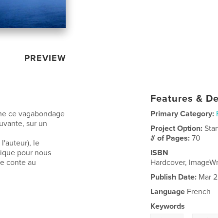
PREVIEW
Features & De
omme ce vagabondage
Primary Category:
ouvante, sur un
Project Option:
Sta
# of Pages:
70
'auteur), le
rique pour nous
ISBN
de conte au
Hardcover, ImageWr
Publish Date:
Mar 2
Language
French
Keywords