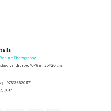
tails
Fine Art Photography
ndard Landscape, 10×8 in, 25×20 cm
ap: 9781366201171
2, 2017