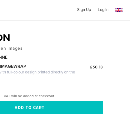
Sign Up
Log In
ON
 en images
ANNE
 IMAGEWRAP
£50.18
th full-colour design printed directly on the
VAT will be added at checkout.