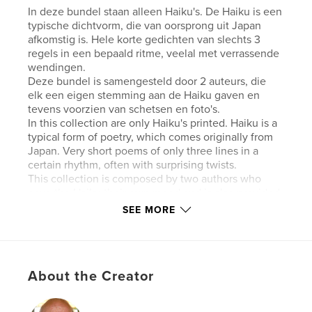
In deze bundel staan alleen Haiku's. De Haiku is een
typische dichtvorm, die van oorsprong uit Japan
afkomstig is. Hele korte gedichten van slechts 3
regels in een bepaald ritme, veelal met verrassende
wendingen.
Deze bundel is samengesteld door 2 auteurs, die
elk een eigen stemming aan de Haiku gaven en
tevens voorzien van schetsen en foto's.
In this collection are only Haiku's printed. Haiku is a
typical form of poetry, which comes originally from
Japan. Very short poems of only three lines in a
certain rhythm, often with surprising twists.
This collection is composed by two authors who
gave the Haiku their own mood and is also provided
sketches and photographs.
SEE MORE
Author website
http://www.snarf-art.com
About the Creator
Features & Details