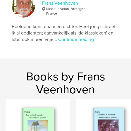
Frans Veenhoven
Primary Category:
Poetry
Riec sur Belon, Bretagne,
Project Option:
6×9 in, 15×23 cm
France
# of Pages:
92
Beeldend kunstenaar en dichter. Heel jong schreef
ISBN
ik al gedichten; aanvankelijk als 'de klassieken' en
Softcover: 9789082660715
later ook in een vrije...
Continue reading
Publish Date:
Mar 21, 2017
Language
Dutch
Keywords
,
,
,
,
Poëzie
gedichten
Haiku
poems
Books by Frans
poetry.
Veenhoven