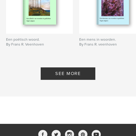
Een poëtisch woord.
Een mens in woorden.
By Frans R. Veenhoven
By Frans R. veenhoven
SEE MORE