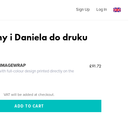
Sign Up
Log In
ny i Daniela do druku
 IMAGEWRAP
£91.72
th full-colour design printed directly on the
VAT will be added at checkout.