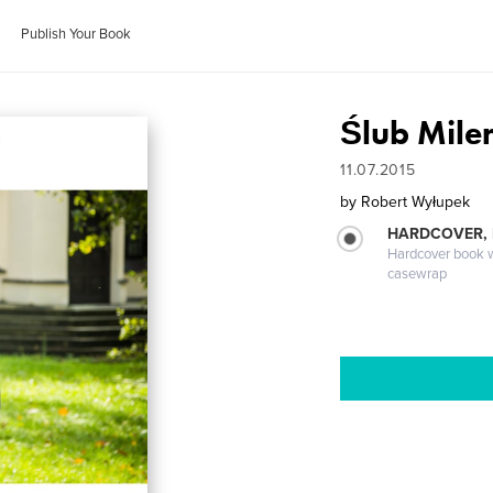
Publish Your Book
Ślub Mile
11.07.2015
by
Robert Wyłupek
HARDCOVER,
Hardcover book wi
casewrap