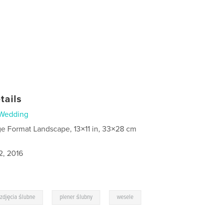
tails
Wedding
ge Format Landscape, 13×11 in, 33×28 cm
2, 2016
,
,
zdjęcia ślubne
plener ślubny
wesele