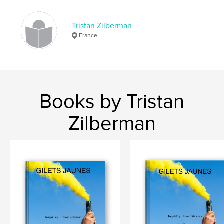
# of Pages:
80
Publish Date:
Oct 17, 2016
Tristan Zilberman
Language
French
France
Keywords
,
,
,
Liban
voyages
moyen-orient
Libanaise
Books by Tristan
Zilberman