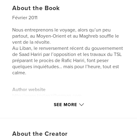
About the Book
Février 2011
Nous entreprenons le voyage, alors qu’un peu
partout, au Moyen-Orient et au Maghreb souffle le
vent de la révolte.
Au Liban, le renversement récent du gouvernement
de Saad Hariri par l’opposition et les travaux du TSL
préparant le procès de Rafic Hariri, font peser
quelques inquiétudes… mais pour l’heure, tout est
calme.
Author website
http://www.tristanzilberman.com
SEE MORE
Features & Details
Primary Category:
Arts & Photography Books
Project Option:
Small Square, 7×7 in, 18×18 cm
About the Creator