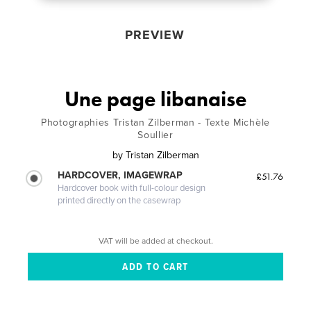
PREVIEW
Une page libanaise
Photographies Tristan Zilberman - Texte Michèle
Soullier
by
Tristan Zilberman
HARDCOVER, IMAGEWRAP
£51.76
Hardcover book with full-colour design
printed directly on the casewrap
VAT will be added at checkout.