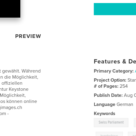
PREVIEW
Features & De
t gewählt. Während
Primary Category:
n die Möglichkeit,
Project Option:
Sta
offiziellen
# of Pages:
254
ntur Keystone
Möglichkeit,
Publish Date:
Aug 0
otos können online
Language
German
qimages.ch
om -
Keywords
,
Swiss Parliament