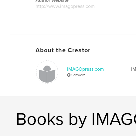
Author website
http://www.imagopress.com
About the Creator
IMAGOpress.com
IM
Schweiz
Books by IMAG