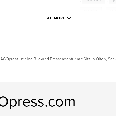
,
bundeshaus
,
p
nationalrat
,
stän
SEE MORE
,
politik
AGOpress ist eine Bild-und Presseagentur mit Sitz in Olten, Sch
Opress.com