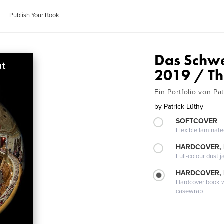
Publish Your Book
Das Schwe
2019 / Th
Ein Portfolio von P
by
Patrick Lüthy
SOFTCOVER
Flexible laminat
HARDCOVER, 
Full-colour dust j
HARDCOVER,
Hardcover book wi
casewrap