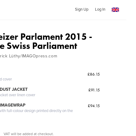
Sign Up
Log In
izer Parlament 2015 -
e Swiss Parliament
atrick Lüthy/IMAGOpress.com
£86.15
ed cover
DUST JACKET
£91.15
acket over linen cover
 IMAGEWRAP
£94.15
th full-colour design printed directly on the
VAT will be added at checkout.