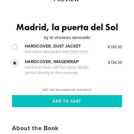
Madrid, la puerta del Sol
by
di vincenzo ianniciello
HARDCOVER, DUST JACKET
£130.33
Full-colour dust jacket over linen cover
HARDCOVER, IMAGEWRAP
£134.33
Hardcover book with full-colour design
printed directly on the casewrap
VAT will be added at checkout.
About the Book