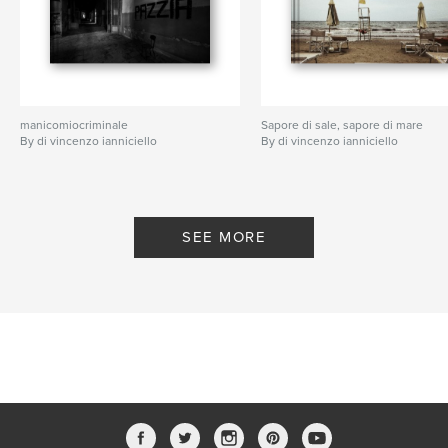
manicomiocriminale
Sapore di sale, sapore di mare
By di vincenzo ianniciello
By di vincenzo ianniciello
SEE MORE