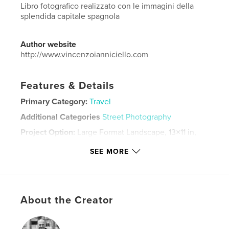
Libro fotografico realizzato con le immagini della
splendida capitale spagnola
Author website
http://www.vincenzoianniciello.com
Features & Details
Primary Category:
Travel
Additional Categories
Street Photography
Project Option:
Large Format Landscape, 13×11 in,
33×28 cm
SEE MORE
# of Pages:
100
ISBN
Hardcover, Dust Jacket: 9781364232641
Publish Date:
Mar 16, 2016
About the Creator
Language
Italian
Keywords