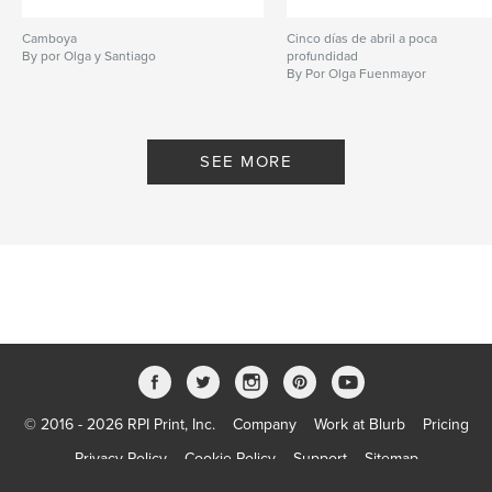
Camboya
Cinco días de abril a poca
By por Olga y Santiago
profundidad
By Por Olga Fuenmayor
SEE MORE
© 2016 - 2026 RPI Print, Inc.
Company
Work at Blurb
Pricing
Privacy Policy
Cookie Policy
Support
Sitemap