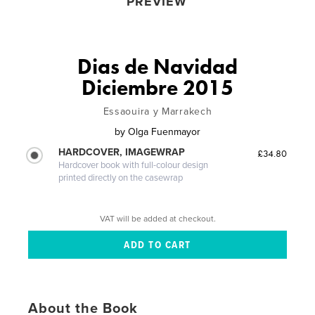
PREVIEW
Dias de Navidad
Diciembre 2015
Essaouira y Marrakech
by
Olga Fuenmayor
HARDCOVER, IMAGEWRAP
£34.80
Hardcover book with full-colour design
printed directly on the casewrap
VAT will be added at checkout.
About the Book