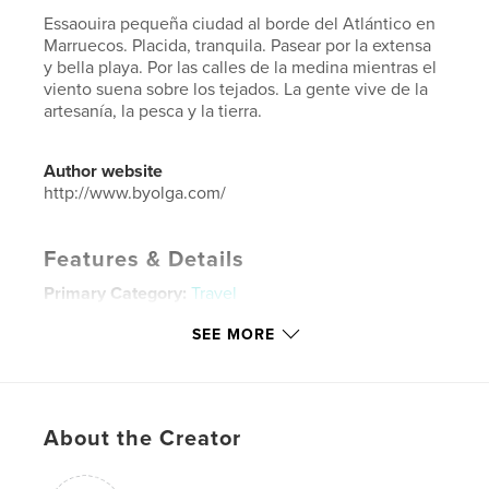
Essaouira pequeña ciudad al borde del Atlántico en
Marruecos. Placida, tranquila. Pasear por la extensa
y bella playa. Por las calles de la medina mientras el
viento suena sobre los tejados. La gente vive de la
artesanía, la pesca y la tierra.
Author website
http://www.byolga.com/
Features & Details
Primary Category:
Travel
Project Option:
Standard Landscape, 10×8 in, 25×20
SEE MORE
cm
# of Pages:
40
Publish Date:
Feb 11, 2016
Language
Slovak
About the Creator
Keywords