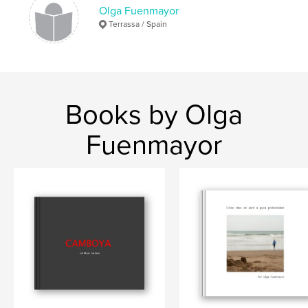
,
,
marroc
essaouira
travel
Olga Fuenmayor
Terrassa / Spain
Books by Olga
Fuenmayor