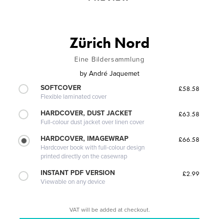
Zürich Nord
Eine Bildersammlung
by
André Jaquemet
SOFTCOVER
£58.58
Flexible laminated cover
HARDCOVER, DUST JACKET
£63.58
Full-colour dust jacket over linen cover
HARDCOVER, IMAGEWRAP
£66.58
Hardcover book with full-colour design
printed directly on the casewrap
INSTANT PDF VERSION
£2.99
Viewable on any device
VAT will be added at checkout.