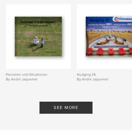
,
,
,
,
Fotografie
urban
Stadt
Zürich
Photos
Personen und Situationen
Nudging 25
By André Jaquemet
By André Jaquemet
SEE MORE