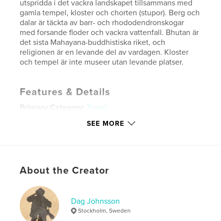
utspridda i det vackra landskapet tillsammans med
gamla tempel, kloster och chorten (stupor). Berg och
dalar är täckta av barr- och rhododendronskogar
med forsande floder och vackra vattenfall. Bhutan är
det sista Mahayana-buddhistiska riket, och
religionen är en levande del av vardagen. Kloster
och tempel är inte museer utan levande platser.
Features & Details
Primary Category:
Travel
Project Option:
Large Format Landscape, 13×11 in,
SEE MORE
33×28 cm
# of Pages:
100
Publish Date:
Jun 15, 2015
About the Creator
Language
Swedish
Keywords
,
,
Dag Johnsson
Sikkim
Bhutan
Thimphu
Stockholm, Sweden