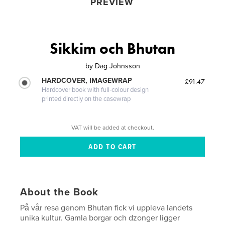
PREVIEW
Sikkim och Bhutan
by
Dag Johnsson
HARDCOVER, IMAGEWRAP
£91.47
Hardcover book with full-colour design
printed directly on the casewrap
VAT will be added at checkout.
About the Book
På vår resa genom Bhutan fick vi uppleva landets
unika kultur. Gamla borgar och dzonger ligger