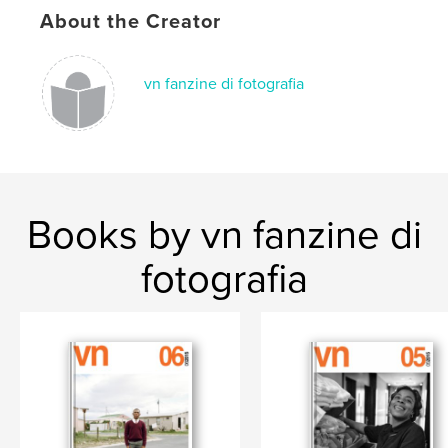
# of Pages:
92
About the Creator
Publish Date:
Mar 23, 2015
Language
Italian
vn fanzine di fotografia
Keywords
,
,
,
,
Tinius Rossi
Di Stefano
fanzine
rivista
,
fotografia
b&n
Books by vn fanzine di
,
colore
,
millenotti
,
quirini
,
DNA
,
D:N:A
,
Notizia
fotografia
,
Moscatelli