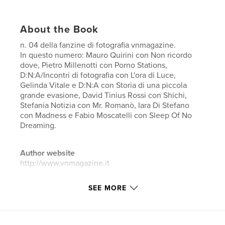
About the Book
n. 04 della fanzine di fotografia vnmagazine.
In questo numero: Mauro Quirini con Non ricordo
dove, Pietro Millenotti con Porno Stations,
D:N:A/Incontri di fotografia con L'ora di Luce,
Gelinda Vitale e D:N:A con Storia di una piccola
grande evasione, David Tinius Rossi con Shichi,
Stefania Notizia con Mr. Romanò, Iara Di Stefano
con Madness e Fabio Moscatelli con Sleep Of No
Dreaming.
Author website
http://www.vnmagazine.it
SEE MORE
Features & Details
Primary Category:
Arts & Photography Books
Project Option:
US Letter, 8.5×11 in, 22×28 cm