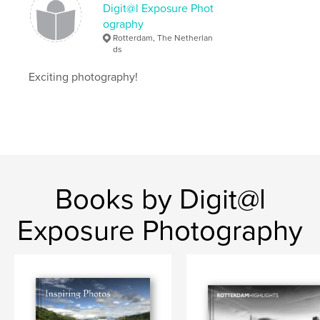
Digit@l Exposure Phot
,
kleurrijk fotoboek
afscheidscadeau Rotterdam
ography
Rotterdam, The Netherlan
ds
,
fotoboek Rotterdam
,
Rotterdam aan de muur
,
Exciting photography!
Rotterdam als wandversiering
,
Rotterdam
Books by Digit@l
Exposure Photography