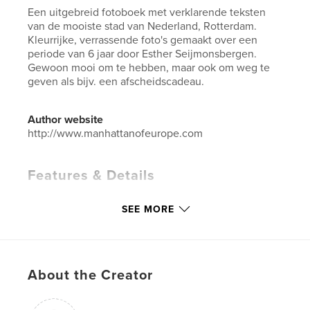
Een uitgebreid fotoboek met verklarende teksten
van de mooiste stad van Nederland, Rotterdam.
Kleurrijke, verrassende foto's gemaakt over een
periode van 6 jaar door Esther Seijmonsbergen.
Gewoon mooi om te hebben, maar ook om weg te
geven als bijv. een afscheidscadeau.
Author website
http://www.manhattanofeurope.com
Features & Details
Primary Category:
Travel
SEE MORE
Project Option:
Standard Landscape, 10×8 in, 25×20
cm
# of Pages:
140
Publish Date:
Mar 12, 2015
About the Creator
Language
Dutch
Keywords