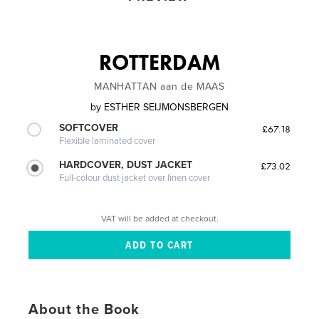
ROTTERDAM
MANHATTAN aan de MAAS
by
ESTHER SEIJMONSBERGEN
SOFTCOVER
£67.18
Flexible laminated cover
HARDCOVER, DUST JACKET
£73.02
Full-colour dust jacket over linen cover
VAT will be added at checkout.
About the Book