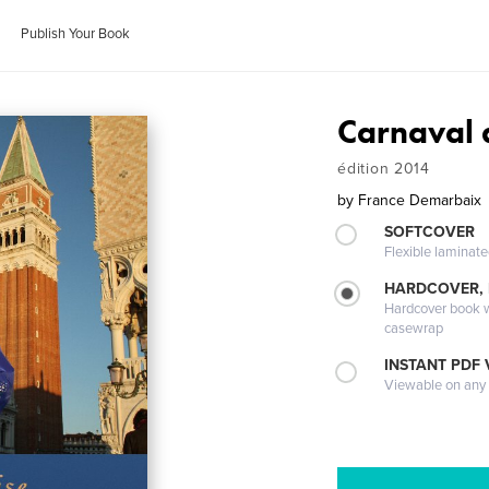
Publish Your Book
Carnaval 
édition 2014
by
France Demarbaix
SOFTCOVER
Flexible laminat
HARDCOVER,
Hardcover book wi
casewrap
INSTANT PDF
Viewable on any