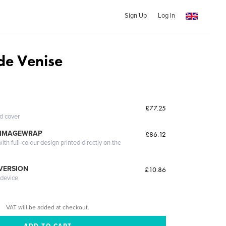
Sign Up
Log In
de Venise
£77.25
ed cover
 IMAGEWRAP
£86.12
th full-colour design printed directly on the
 VERSION
£10.86
 device
VAT will be added at checkout.