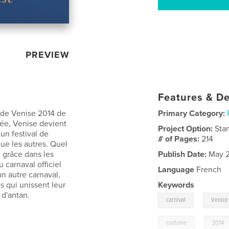
PREVIEW
Features & De
 de Venise 2014 de
Primary Category:
ée, Venise devient
Project Option:
Sta
un festival de
# of Pages:
214
e les autres. Quel
 grâce dans les
Publish Date:
May 2
 carnaval officiel
Language
French
un autre carnaval,
 qui unissent leur
Keywords
 d'antan.
,
carnival
Venice
,
costume
2014