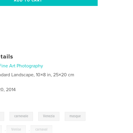
tails
Fine Art Photography
ndard Landscape, 10×8 in, 25×20 cm
0, 2014
,
,
,
,
carnevale
Venezia
masque
,
Venise
,
carnaval