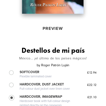
PREVIEW
Destellos de mi país
México... ¡el último de los países mágicos!
by
Roger Patrón Luján
SOFTCOVER
£12.94
Flexible laminated cover
HARDCOVER, DUST JACKET
£22.12
Full-colour dust jacket over linen cover
HARDCOVER, IMAGEWRAP
£21.10
Hardcover book with full-colour design
printed directly on the casewrap