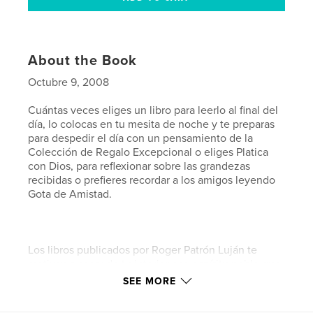
About the Book
Octubre 9, 2008
Cuántas veces eliges un libro para leerlo al final del
día, lo colocas en tu mesita de noche y te preparas
para despedir el día con un pensamiento de la
Colección de Regalo Excepcional o eliges Platica
con Dios, para reflexionar sobre las grandezas
recibidas o prefieres recordar a los amigos leyendo
Gota de Amistad.
Los libros publicados por Roger Patrón Luján te
motivan a sacar de tu interior ese espíritu noble que
todos los seres llevamos.
SEE MORE