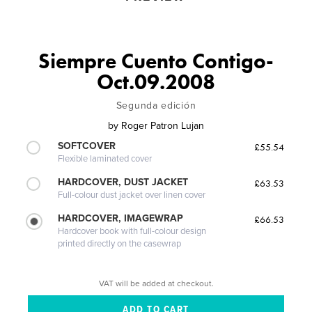
Siempre Cuento Contigo-
Oct.09.2008
Segunda edición
by
Roger Patron Lujan
SOFTCOVER
£55.54
Flexible laminated cover
HARDCOVER, DUST JACKET
£63.53
Full-colour dust jacket over linen cover
HARDCOVER, IMAGEWRAP
£66.53
Hardcover book with full-colour design
printed directly on the casewrap
VAT will be added at checkout.