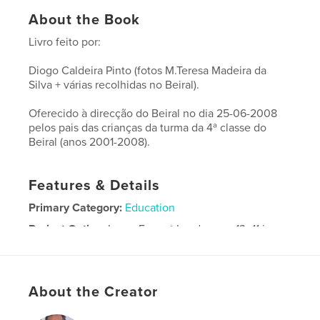
About the Book
Livro feito por:
Diogo Caldeira Pinto (fotos M.Teresa Madeira da
Silva + várias recolhidas no Beiral).
Oferecido à direcção do Beiral no dia 25-06-2008
pelos pais das crianças da turma da 4ª classe do
Beiral (anos 2001-2008).
Features & Details
Primary Category:
Education
Project Option:
Large Format Landscape, 13×11 in,
33×28 cm
# of Pages:
84
Publish Date:
Jun 29, 2008
About the Creator