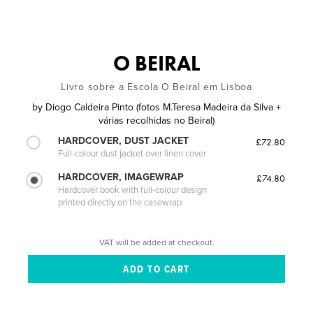
O BEIRAL
Livro sobre a Escola O Beiral em Lisboa
by
Diogo Caldeira Pinto (fotos M.Teresa Madeira da Silva +
várias recolhidas no Beiral)
HARDCOVER, DUST JACKET
£72.80
Full-colour dust jacket over linen cover
HARDCOVER, IMAGEWRAP
£74.80
Hardcover book with full-colour design
printed directly on the casewrap
VAT will be added at checkout.