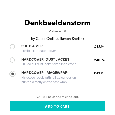
Denkbeeldenstorm
Volume 01
by
Guido Crolla & Ramon Snellink
SOFTCOVER
£35.94
Flexible laminated cover
HARDCOVER, DUST JACKET
£40.94
Full-colour dust jacket over linen cover
HARDCOVER, IMAGEWRAP
£43.94
Hardcover book with full-colour design
printed directly on the casewrap
VAT will be added at checkout.