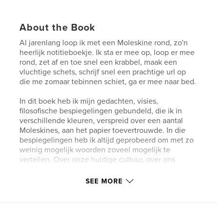
About the Book
Al jarenlang loop ik met een Moleskine rond, zo'n
heerlijk notitieboekje. Ik sta er mee op, loop er mee
rond, zet af en toe snel een krabbel, maak een
vluchtige schets, schrijf snel een prachtige url op
die me zomaar tebinnen schiet, ga er mee naar bed.
In dit boek heb ik mijn gedachten, visies,
filosofische bespiegelingen gebundeld, die ik in
verschillende kleuren, verspreid over een aantal
Moleskines, aan het papier toevertrouwde. In die
bespiegelingen heb ik altijd geprobeerd om met zo
weinig mogelijk woorden zoveel mogelijk te
vertellen. Over onze huidige cultuur, over ons
onderwijs, over multimedia, over passie, over talent.
SEE MORE
Zo'n talent, Ramon Snellink, heb ik daarna gevraagd
foto's te maken bij die teksten, die mij na aan het
hart liggen. Dit samen is Denkbeeldenstorm,