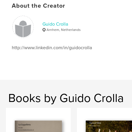
Volume 01 geworden. "Weg droom ik in mijn
About the Creator
gedachten"
Features & Details
Guido Crolla
Arnhem, Netherlands
Primary Category:
Arts & Photography Books
Project Option:
Standard Landscape, 10×8 in, 25×20
cm
http://www.linkedin.com/in/guidocrolla
# of Pages:
74
Publish Date:
May 21, 2008
Books by Guido Crolla