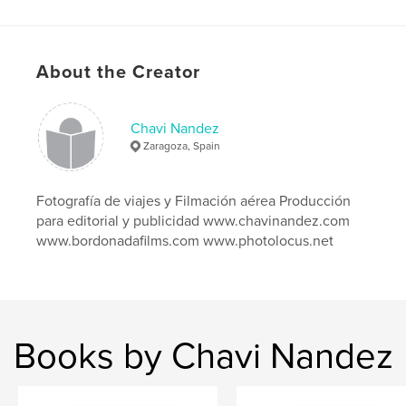
http://www.chavinandez.com
Features & Details
About the Creator
Primary Category:
Fine Art Photography
Project Option:
Small Square, 7×7 in, 18×18 cm
Chavi Nandez
# of Pages:
70
Zaragoza, Spain
Publish Date:
Aug 23, 2010
Language
Spanish
Fotografía de viajes y Filmación aérea Producción
para editorial y publicidad www.chavinandez.com
Keywords
www.bordonadafilms.com www.photolocus.net
,
,
,
pirineo vivo
libros de fotografia
pyrenees
pirineos
,
spain
,
montañas
,
chavinandez
,
Books by Chavi Nandez
exposición