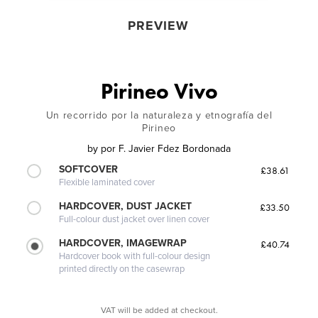
PREVIEW
Pirineo Vivo
Un recorrido por la naturaleza y etnografía del
Pirineo
by
por F. Javier Fdez Bordonada
SOFTCOVER
£38.61
Flexible laminated cover
HARDCOVER, DUST JACKET
£33.50
Full-colour dust jacket over linen cover
HARDCOVER, IMAGEWRAP
£40.74
Hardcover book with full-colour design
printed directly on the casewrap
VAT will be added at checkout.