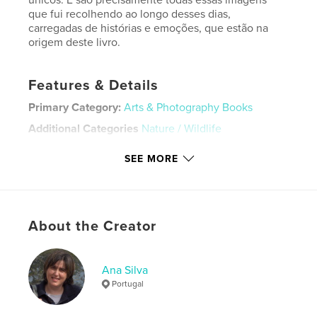
que fui recolhendo ao longo desses dias,
carregadas de histórias e emoções, que estão na
origem deste livro.
Features & Details
Primary Category:
Arts & Photography Books
Additional Categories
Nature / Wildlife
Project Option:
Standard Landscape, 10×8 in, 25×20
SEE MORE
cm
# of Pages:
398
Publish Date:
May 03, 2026
Language
Portuguese
About the Creator
Keywords
,
,
Nature
Wildlife
Indonesia
Ana Silva
Portugal