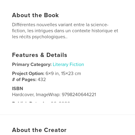
About the Book
Différentes nouvelles variant entre la science-
fiction, les intrigues dans un contexte historique et
les récits psychologiques..
Features & Details
Primary Category:
Literary Fiction
Project Option:
6×9 in, 15×23 cm
# of Pages:
432
ISBN
Hardcover, ImageWrap: 9798240644221
Publish Date:
Apr 06, 2026
Language
French
About the Creator