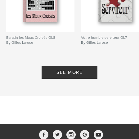
Baratin les Maux Croisés GL8
Votre humble serviteur GL7
By Gilles Larose
By Gilles Larose
SEE MORE