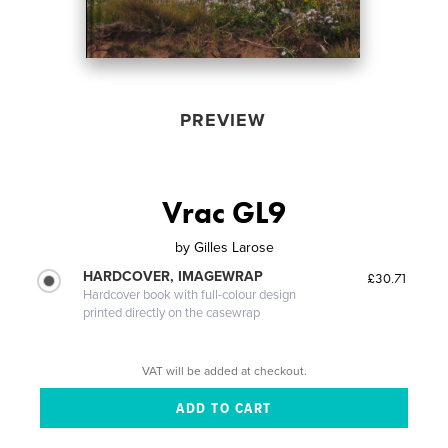
PREVIEW
Vrac GL9
by
Gilles Larose
HARDCOVER, IMAGEWRAP
£30.71
Hardcover book with full-colour design
printed directly on the casewrap
VAT will be added at checkout.