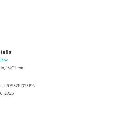
tails
Baby
 in, 15×23 cm
rap: 9798261023616
6, 2026