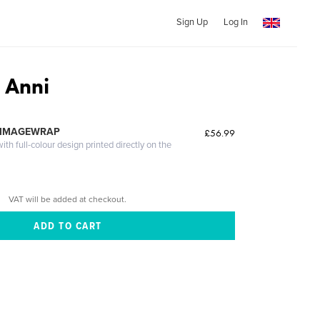
Sign Up
Log In
1 Anni
 IMAGEWRAP
£56.99
th full-colour design printed directly on the
VAT will be added at checkout.