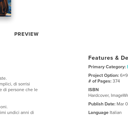
PREVIEW
Features & De
Primary Category:
Project Option:
6×9
ste.
# of Pages:
374
lici, di sorrisi
 e di persone che le
ISBN
Hardcover, ImageW
Publish Date:
Mar 0
oni.
imi undici anni di
Language
Italian