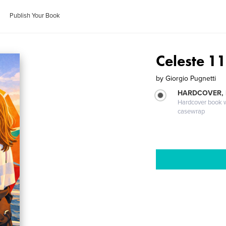
Publish Your Book
Celeste 1
by
Giorgio Pugnetti
HARDCOVER,
Hardcover book wi
casewrap