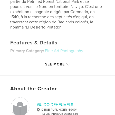
partie du Petrified Forest National Park et se
poursuit vers le Nord en territoire Navajo. C'est une
expédition espagnole dirigée par Coronado, en
1540, à la recherche des sept cités d'or, qui, en
traversant cette région de Badlands colorés, la
nomma "El Desierto Pintado"
Features & Details
Primary Category:
Fine Art Photography
Additional Categories
Nature / Wildlife
,
United
States of America (USA)
SEE MORE
Project Option:
Large Format Landscape, 13×11 in,
33×28 cm
# of Pages:
138
About the Creator
Publish Date:
Sep 08, 2025
Language
French
Keywords
GUIDO DEHEUVELS
10 RUE RUPLINGER -69004
,
Arizona
Désert
- LYON-FRANCE 07853536