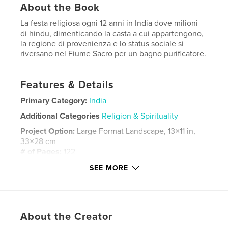
About the Book
La festa religiosa ogni 12 anni in India dove milioni
di hindu, dimenticando la casta a cui appartengono,
la regione di provenienza e lo status sociale si
riversano nel Fiume Sacro per un bagno purificatore.
Features & Details
Primary Category:
India
Additional Categories
Religion & Spirituality
Project Option:
Large Format Landscape, 13×11 in,
33×28 cm
# of Pages:
122
Publish Date:
Aug 25, 2025
SEE MORE
Language
Italian
Keywords
,
,
spiritualità
religione
Pellegrinaggio
About the Creator