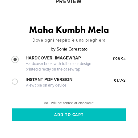
PREVIEW
Maha Kumbh Mela
Dove ogni respiro è una preghiera
by
Sonia Carestiato
HARDCOVER, IMAGEWRAP
£98.94
Hardcover book with full-colour design
printed directly on the casewrap
INSTANT PDF VERSION
£17.92
Viewable on any device
VAT will be added at checkout.