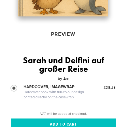
PREVIEW
Sarah und Delfini auf
großer Reise
by
Jan
HARDCOVER, IMAGEWRAP
£38.58
Hardcover book with full-colour design
printed directly on the casewrap
VAT will be added at checkout.