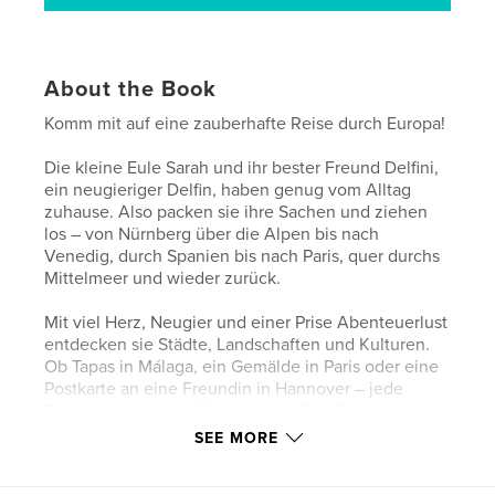
About the Book
Komm mit auf eine zauberhafte Reise durch Europa!
Die kleine Eule Sarah und ihr bester Freund Delfini,
ein neugieriger Delfin, haben genug vom Alltag
zuhause. Also packen sie ihre Sachen und ziehen
los – von Nürnberg über die Alpen bis nach
Venedig, durch Spanien bis nach Paris, quer durchs
Mittelmeer und wieder zurück.
Mit viel Herz, Neugier und einer Prise Abenteuerlust
entdecken sie Städte, Landschaften und Kulturen.
Ob Tapas in Málaga, ein Gemälde in Paris oder eine
Postkarte an eine Freundin in Hannover – jede
Station bringt neue Geschichten, Fun-Facts und
liebevolle Momente.
SEE MORE
Eine warmherzige Geschichte über Freundschaft,