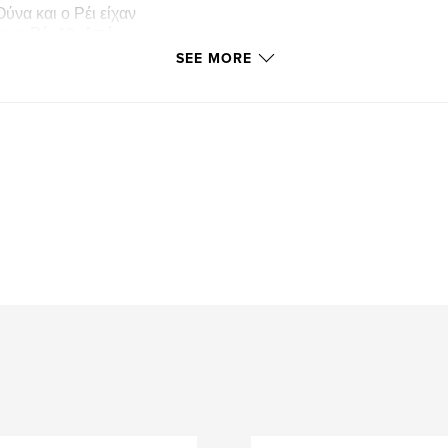
ύνα και ο Ρέι είχαν
αι ο Ρέι 40. Από
ν βρήκε. Στο
SEE MORE
τιμετωπίζει το
ία προειδοποίηση
συγκινήσεις
χέση αγάπης που