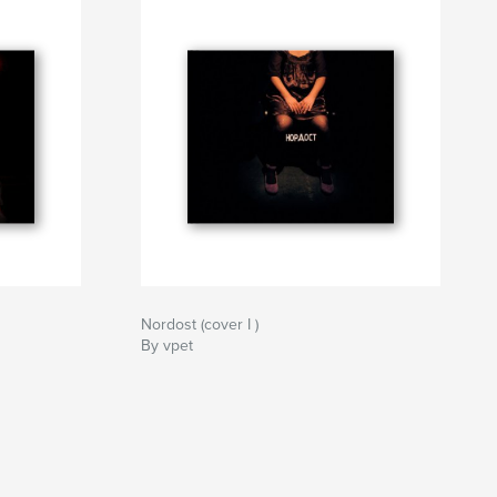
Nordost (cover I )
By vpet