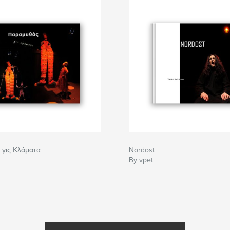
γις Κλάματα
Nordost
By vpet