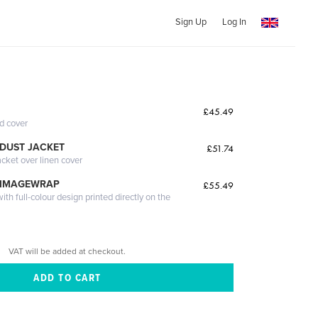
Sign Up
Log In
£45.49
ed cover
DUST JACKET
£51.74
acket over linen cover
 IMAGEWRAP
£55.49
th full-colour design printed directly on the
VAT will be added at checkout.