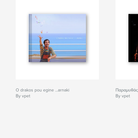
O drakos pou egine ...arnaki
Παραμυθάς 
By vpet
By vpet