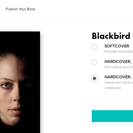
Publish Your Book
Blackbird
SOFTCOVER
Flexible laminat
HARDCOVER, 
Full-colour dust j
HARDCOVER,
Hardcover book wi
casewrap