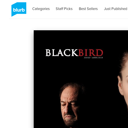
Categories
Staff Picks
Best Sellers
Just Published