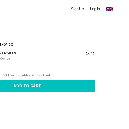
Sign Up
Log In
ALGADO
 VERSION
£4.12
 device
VAT will be added at checkout.