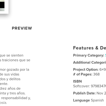
PREVIEW
Features & De
 que se sienten
Primary Category:
s traiciones que se
Additional Categor
amor gozado por la
Project Option:
6×9
de sus vidas
# of Pages:
368
dos y delitos
ISBN
iente.
Softcover: 979834
 diez años de
inta y tres años.
Publish Date:
Nov 2
 responsabilidad y,
Language
Spanish
osía.