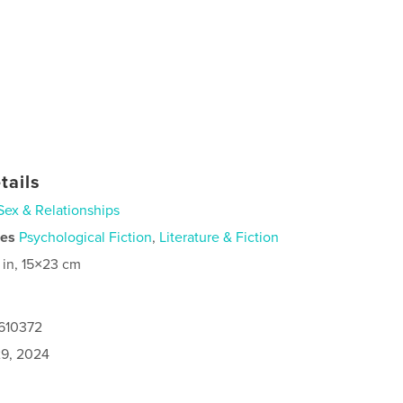
tails
Sex & Relationships
ies
Psychological Fiction
,
Literature & Fiction
 in, 15×23 cm
7610372
9, 2024