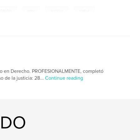
,
,
,
elidades
amor
engaños
erótica
do en Derecho. PROFESIONALMENTE, completó
 de la justicia: 28...
Continue reading
ADO