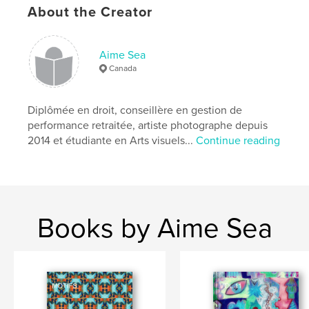
# of Pages:
454
About the Creator
ISBN
Softcover: 9798331128913
Aime Sea
Publish Date:
Jul 12, 2024
Canada
Language
French
Diplômée en droit, conseillère en gestion de
performance retraitée, artiste photographe depuis
2014 et étudiante en Arts visuels...
Continue reading
Books by Aime Sea