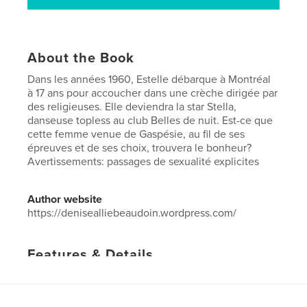
About the Book
Dans les années 1960, Estelle débarque à Montréal
à 17 ans pour accoucher dans une crèche dirigée par
des religieuses. Elle deviendra la star Stella,
danseuse topless au club Belles de nuit. Est-ce que
cette femme venue de Gaspésie, au fil de ses
épreuves et de ses choix, trouvera le bonheur?
Avertissements: passages de sexualité explicites
Author website
https://denisealliebeaudoin.wordpress.com/
Features & Details
Primary Category:
Literary Fiction
Project Option:
5×8 in, 13×20 cm