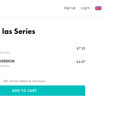
Sign Up
Log In
 las Series
£7.35
ed cover
 VERSION
£4.07
 device
VAT will be added at checkout.