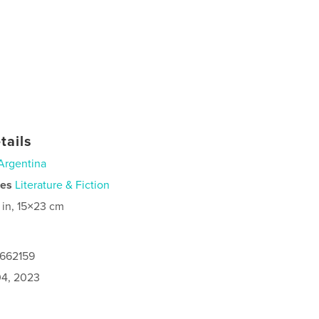
tails
Argentina
ies
Literature & Fiction
 in, 15×23 cm
0662159
4, 2023