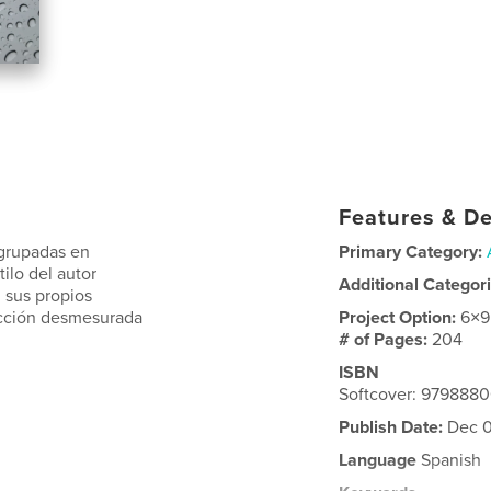
Features & De
agrupadas en
Primary Category:
ilo del autor
Additional Categor
 sus propios
acción desmesurada
Project Option:
6×9
# of Pages:
204
ISBN
Softcover: 979888
Publish Date:
Dec 0
Language
Spanish