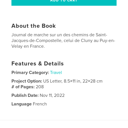
About the Book
Journal de marche sur un des chemins de Saint-
Jacques-de-Compostelle, celui de Cluny au Puy-en-
Velay en France.
Features & Details
Primary Category:
Travel
Project Option:
US Letter, 8.5×11 in, 22×28 cm
# of Pages:
208
Publish Date:
Nov 11, 2022
Language
French
Keywords
,
,
Saint-Jacques
voyages
Marche