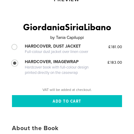
GiordaniaSiriaLibano
by
Tania Capiluppi
HARDCOVER, DUST JACKET
£181.00
Full-colour dust jacket over linen cover
HARDCOVER, IMAGEWRAP
£183.00
Hardcover book with full-colour design
printed directly on the casewrap
VAT will be added at checkout.
About the Book