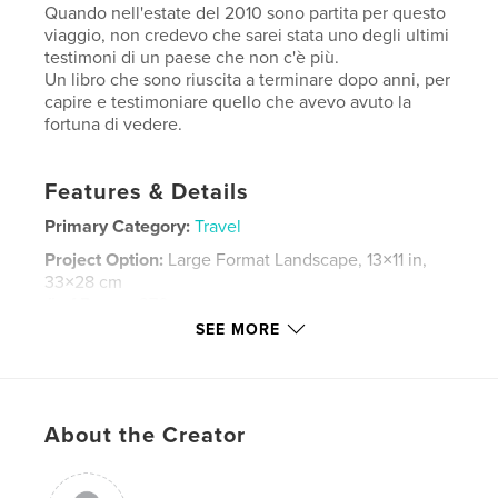
Quando nell'estate del 2010 sono partita per questo
viaggio, non credevo che sarei stata uno degli ultimi
testimoni di un paese che non c'è più.
Un libro che sono riuscita a terminare dopo anni, per
capire e testimoniare quello che avevo avuto la
fortuna di vedere.
Features & Details
Primary Category:
Travel
Project Option:
Large Format Landscape, 13×11 in,
33×28 cm
# of Pages:
370
SEE MORE
Publish Date:
Jul 23, 2022
Language
Italian
Keywords
About the Creator
,
,
,
,
Petra
Giordania
Siria
Syria
Jordan