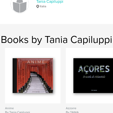
Tania Capiluppi
Italia
Books by Tania Capiluppi
Anime
Azzorre
By Tania Capiluppi
By TANIA