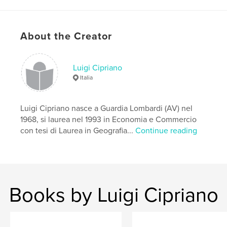
Postfazione Daniela Stroffolino e Arturo Petracca
About the Creator
Author website
http://www.luigicipriano.it
Luigi Cipriano
Italia
Features & Details
Primary Category:
Arts & Photography Books
Luigi Cipriano nasce a Guardia Lombardi (AV) nel
Additional Categories
Architecture
,
New York
1968, si laurea nel 1993 in Economia e Commercio
con tesi di Laurea in Geografia...
Continue reading
Project Option:
8×10 in, 20×25 cm
# of Pages:
72
ISBN
Hardcover, ImageWrap: 9781034933809
Softcover: 9781034933793
Books by Luigi Cipriano
Publish Date:
Jan 30, 2022
Language
Italian