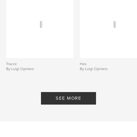
Keywords
,
,
,
Big Apple
City
Urban
Geometry
Tracce
Hex
By Luigi Cipriano
By Luigi Cipriano
SEE MORE