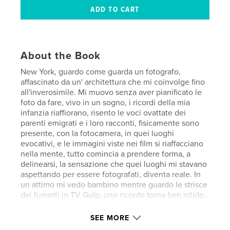
About the Book
New York, guardo come guarda un fotografo,
affascinato da un' architettura che mi coinvolge fino
all'inverosimile. Mi muovo senza aver pianificato le
foto da fare, vivo in un sogno, i ricordi della mia
infanzia riaffiorano, risento le voci ovattate dei
parenti emigrati e i loro racconti, fisicamente sono
presente, con la fotocamera, in quei luoghi
evocativi, e le immagini viste nei film si riaffacciano
nella mente, tutto comincia a prendere forma, a
delinearsi, la sensazione che quei luoghi mi stavano
aspettando per essere fotografati, diventa reale. In
un attimo mi vedo bambino mentre guardo le strisce
dei fumetti in TV Gulp, uno ricordo torna ben nitido..
Inizio a fotografare.
SEE MORE
Prefazione Angelo Orsillo