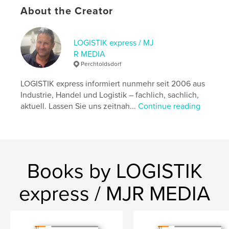
About the Creator
,
,
,
Mobilität
Abfallwirtschaft
Energie
Klima/Umwelt
LOGISTIK express / MJ
R MEDIA
Perchtoldsdorf
LOGISTIK express informiert nunmehr seit 2006 aus
Industrie, Handel und Logistik – fachlich, sachlich,
aktuell. Lassen Sie uns zeitnah...
Continue reading
Books by LOGISTIK
express / MJR MEDIA