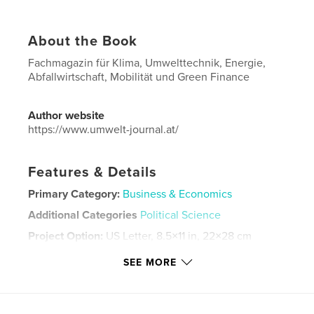
About the Book
Fachmagazin für Klima, Umwelttechnik, Energie,
Abfallwirtschaft, Mobilität und Green Finance
Author website
https://www.umwelt-journal.at/
Features & Details
Primary Category:
Business & Economics
Additional Categories
Political Science
Project Option:
US Letter, 8.5×11 in, 22×28 cm
# of Pages:
32
SEE MORE
Publish Date:
Dec 02, 2021
Language
German
Keywords