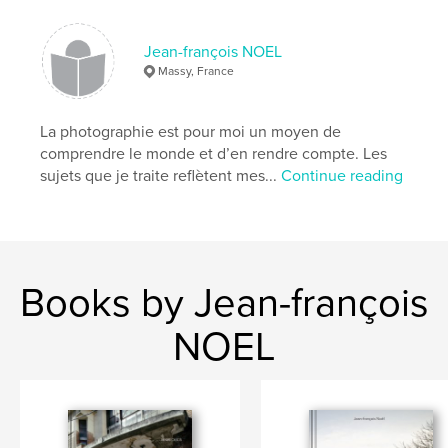
Primary Category:
Fine Art Photography
Project Option:
Small Square, 7×7 in, 18×18 cm
Jean-françois NOEL
# of Pages:
44
Massy, France
ISBN
Hardcover, ImageWrap: 9781006174292
La photographie est pour moi un moyen de
Publish Date:
Dec 02, 2021
comprendre le monde et d’en rendre compte. Les
sujets que je traite reflètent mes...
Continue reading
Language
French
Keywords
photographie
Books by Jean-françois
NOEL