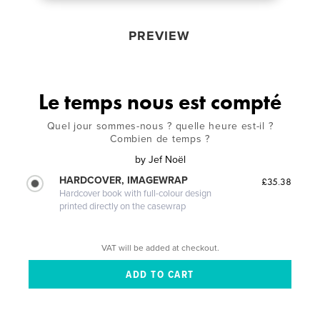
PREVIEW
Le temps nous est compté
Quel jour sommes-nous ? quelle heure est-il ?
Combien de temps ?
by
Jef Noël
HARDCOVER, IMAGEWRAP
£35.38
Hardcover book with full-colour design
printed directly on the casewrap
VAT will be added at checkout.