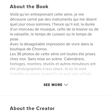
About the Book
Voilà qu’en entreprenant cette série, je me
découvre cerné par des instruments qui me disent
quel jour nous sommes, l’heure qu’il est, la durée
d’un morceau de musique, celle de la lessive ou de
la vaisselle, le temps de cuisson ou le temps de
pose.
Avec la désagréable impression de vivre dans la
boutique de Chronos.
Les 36 photos de cette série ont toutes été prises
chez moi. Sans mise en scène. Calendriers,
horloges, montres, réveils et autres minuteurs ont
été photographiés à leur place, là où ils sont
installés ou posés quand ils ne sont pas utilisés.
SEE MORE
Author website
http://www.jefnoel.com/Site
Features & Details
About the Creator