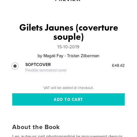
Gilets Jaunes (coverture
souple)
15-10-2019
by
Magali Fay - Tristan Zilberman
SOFTCOVER
£48.62
Flexible laminated cover
VAT will be added at checkout.
About the Book
Les auteurs ont photographié le mouvement depuis