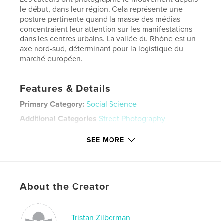
le début, dans leur région. Cela représente une
posture pertinente quand la masse des médias
concentraient leur attention sur les manifestations
dans les centres urbains. La vallée du Rhône est un
axe nord-sud, déterminant pour la logistique du
marché européen.
Features & Details
Primary Category:
Social Science
Additional Categories
Street Photography
Project Option:
Standard Landscape, 10×8 in, 25×20
SEE MORE
cm
# of Pages:
102
Publish Date:
Oct 04, 2021
Language
French
About the Creator
Keywords
,
,
manifestation
jaune
gilet
Tristan Zilberman