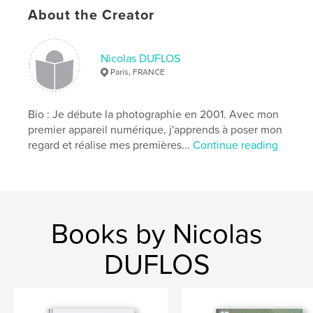
About the Creator
,
,
catalogue
l'atelier du grain
degrainsdepixels
Nicolas DUFLOS
Paris, FRANCE
Bio : Je débute la photographie en 2001. Avec mon
premier appareil numérique, j'apprends à poser mon
regard et réalise mes premières...
Continue reading
Books by Nicolas
DUFLOS