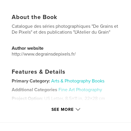
About the Book
Catalogue des séries photographiques "De Grains et
De Pixels" et des publications "L'Atelier du Grain"
Author website
http://www.degrainsdepixels.fr/
Features & Details
Primary Category:
Arts & Photography Books
Additional Categories
Fine Art Photography
Project Option:
US Letter, 8.5×11 in, 22×28 cm
# of Pages:
52
SEE MORE
Publish Date:
Jan 29, 2021
Language
French
Keywords