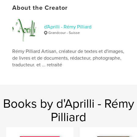
Publish Date:
Dec 09, 2020
About the Creator
Language
French
Keywords
d'Aprilli - Rémy Pilliard
,
,
,
,
photo
enfants
conte
poésie
Grandcour - Suisse
,
,
voir
mer
arbre
Rémy Pilliard Artisan, créateur de textes et d'images,
de livres et de documents, rédacteur, photographe,
traducteur. et ... retraité
Books by d'Aprilli - Rémy
Pilliard