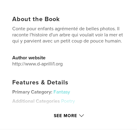
About the Book
Conte pour enfants agrémenté de belles photos. Il
raconte l'histoire d'un arbre qui voulait voir la mer et
qui y parvient avec un petit coup de pouce humain.
Author website
http://www.d-aprilli1.org
Features & Details
Primary Category:
Fantasy
Additional Categories
Poetry
Project Option:
Standard Portrait, 8×10 in, 20×25 cm
SEE MORE
# of Pages:
20
ISBN
Hardcover, ImageWrap: 9781034058588