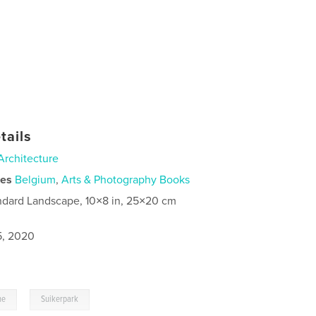
tails
Architecture
ies
Belgium
,
Arts & Photography Books
ndard Landscape, 10×8 in, 25×20 cm
5, 2020
,
ne
Suikerpark