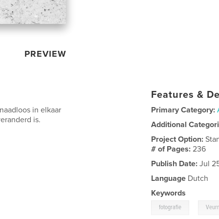
PREVIEW
Features & De
naadloos in elkaar
Primary Category:
veranderd is.
Additional Categor
Project Option:
Sta
# of Pages:
236
Publish Date:
Jul 2
Language
Dutch
Keywords
,
fotografie
Veur