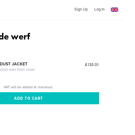
Sign Up
Log In
 de werf
DUST JACKET
£135.01
acket over linen cover
VAT will be added at checkout.