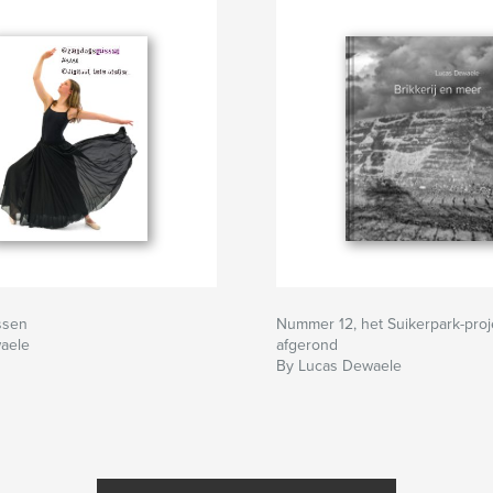
ssen
Nummer 12, het Suikerpark-proj
aele
afgerond
By Lucas Dewaele