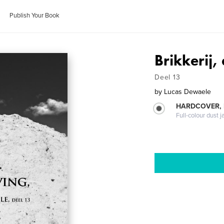
Publish Your Book
Brikkerij,
Deel 13
by
Lucas Dewaele
HARDCOVER, 
Full-colour dust j