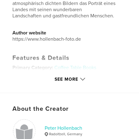
atmosphärisch dichten Bildern das Porträt eines
Landes mit seinen wunderbaren
Landschaften und gastfreundlichen Menschen.
Author website
https://www.hollenbach-foto.de
Features & Details
Primary Category:
Coffee Table Books
Additional Categories
Travel
SEE MORE
Project Option:
Large Format Landscape, 13×11 in,
33×28 cm
# of Pages:
110
Publish Date:
May 14, 2020
About the Creator
Language
German
Keywords
Peter Hollenbach
Radolfzell, Germany
,
,
,
Architektur
Menschen
Landschaft