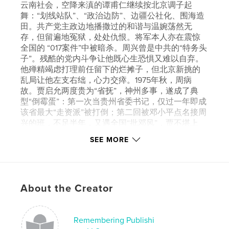
云南社会，空降来滇的谭甫仁继续按北京调子起
舞：“划线站队”、“政治边防”、边疆公社化、围海造
田。共产党主政边地播撒过的和谐与温婉荡然无
存，但留遍地冤狱，处处仇恨。将军本人亦在震惊
全国的 “017案件”中被暗杀。周兴曾是中共的“特务头
子”。残酷的党内斗争让他既心生恐惧又难以自弃。
他殚精竭虑打理前任留下的烂摊子，但北京新挑的
乱局让他左支右绌，心力交瘁。1975年秋，周病
故。贾启允两度贵为“省抚”，神州多事，遂成了典
型“倒霉蛋”：第一次当贵州省委书记，仅过一年即成
该省最大“走资派”被打倒；第二回被邓小平点名接周
兴的班，不足半年，又遇全国“批邓风”，贾不堪上
压，竟将邓私授的“锦囊”作为“投名状”交出。毛泽东
SEE MORE
仙逝后，贾的厄运终于降临。文革破产提供了全民
和解和转型正义的绝佳时机，而云南“揭、批、查”用
文革手段清理文革罪愆的大量案例，预示历史注定
还要以继续革命的方式长期延续。本书最后记述了
稍后煞尾的知青故事：四川、重庆知青的受难、上
About the Creator
海知青的绝食卧轨，还有云南知青异国从军悲剧——
与中共输出的革命破产同步，异域亡命者独特的遭
遇，演绎了文革最后的挽歌。
Remembering Publishi