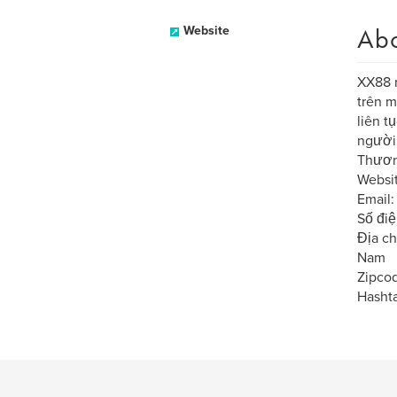
Ab
Website
XX88 m
trên m
liên t
người 
Thươn
Websit
Email
Số điệ
Địa ch
Nam
Zipco
Hasht