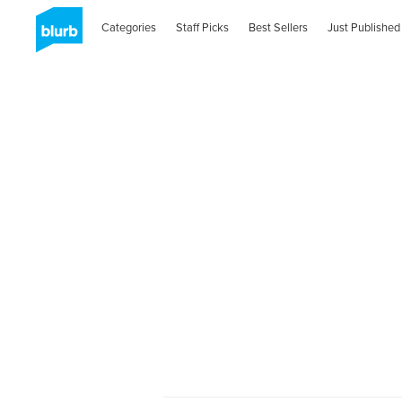
Categories
Staff Picks
Best Sellers
Just Published