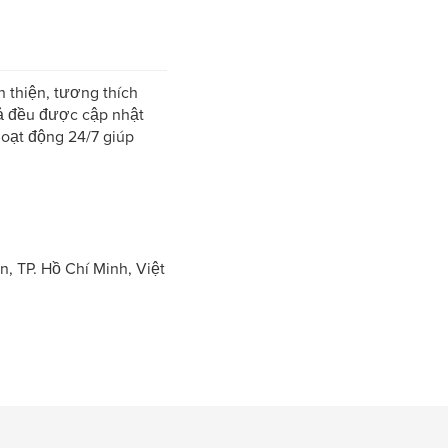
 thiện, tương thích
 cả đều được cập nhật
hoạt động 24/7 giúp
, TP. Hồ Chí Minh, Việt