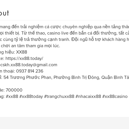
out
ang đến trải nghiệm cá cược chuyên nghiệp qua nền tảng thân
ọi thiết bị. Từ thể thao, casino live đến bắn cá đổi thưởng, tất
ục cùng tỷ lệ trả thưởng cạnh tranh. Đội ngũ hỗ trợ khách hàng 
chơi an tâm tham gia mọi lúc.
g hiệu: XX88
e: https://xx88.today/
: cskh.xx88.today@gmail.com
n thoại: 0937 814 236
ỉ: 54 Trương Phước Phan, Phường Bình Trị Đông, Quận Bình Tân
de: 700000
ag: #xx88 #xx88today #trangchuxx88 #nhacaixx88 #xx88casino