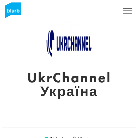
Sign Up
UkrChannel
Україна