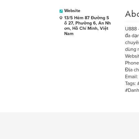
Ab
Website
13/5 Hẻm 87 Đường S
ố 27, Phường 6, An Nh
ơn, Hồ Chí Minh, Việt
U888 -
Nam
đa dạn
chuyên
dùng n
Websit
Phone
Địa ch
Email
Tags:
#Danh